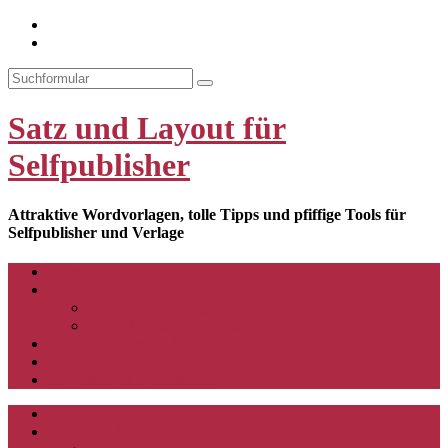
YouTube-
Kanal
Search
Satz und Layout für
Selfpublisher
Attraktive Wordvorlagen, tolle Tipps und pfiffige Tools für
Selfpublisher und Verlage
Startseite
In eigener Sache
Buchlayout-Vorlagen
Über Buchlayouter Johann
Word-Vorlagen für Selfpublisher
Buchlayout-Blog
Impressum & Datenschutz
Startseite
In eigener Sache