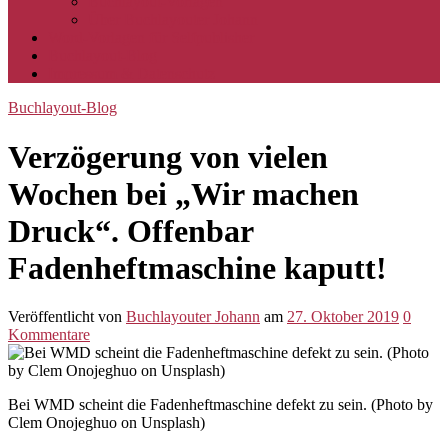
Buchlayout-Vorlagen
Über Buchlayouter Johann
Word-Vorlagen für Selfpublisher
Buchlayout-Blog
Impressum & Datenschutz
Buchlayout-Blog
Verzögerung von vielen
Wochen bei „Wir machen
Druck“. Offenbar
Fadenheftmaschine kaputt!
Veröffentlicht
von
Buchlayouter Johann
am
27. Oktober 2019
0
Kommentare
Bei WMD scheint die Fadenheftmaschine defekt zu sein. (Photo by
Clem Onojeghuo on Unsplash)