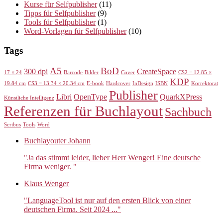
Kurse für Selfpublisher
(11)
Tipps für Selfpublisher
(9)
Tools für Selfpublisher
(1)
Word-Vorlagen für Selfpublisher
(10)
Tags
A5
BoD
300 dpi
CreateSpace
17 × 24
Barcode
Bilder
Cover
CS2 = 12.85 ×
KDP
19.84 cm
CS3 = 13.34 × 20.34 cm
E-book
Hardcover
InDesign
ISBN
Korrektorat
Publisher
Libri
OpenType
QuarkXPress
Künstliche Intelligenz
Referenzen für Buchlayout
Sachbuch
Scribus
Tools
Word
Buchlayouter Johann
"Ja das stimmt leider, lieber Herr Wenger! Eine deutsche
Firma weniger. "
Klaus Wenger
"LanguageTool ist nur auf den ersten Blick von einer
deutschen Firma. Seit 2024 ..."