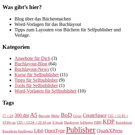
Was gibt’s hier?
Blog über das Büchermachen
Word-Vorlagen für das Buchlayout
Tipps zum Layouten von Büchern für Selfpublisher und
Verlage.
Kategorien
Angebote für Dich
(3)
Buchlayout-Blog
(64)
Buchlayout-News
(1)
Kurse für Selfpublisher
(11)
Tipps für Selfpublisher
(9)
Tools für Selfpublisher
(1)
Word-Vorlagen für Selfpublisher
(10)
Tags
A5
BoD
300 dpi
CreateSpace
17 × 24
Barcode
Bilder
Cover
CS2 = 12.85 ×
KDP
19.84 cm
CS3 = 13.34 × 20.34 cm
E-book
Hardcover
InDesign
ISBN
Korrektorat
Publisher
Libri
OpenType
QuarkXPress
Künstliche Intelligenz