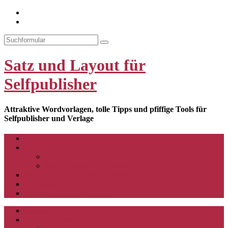
YouTube-
Kanal
Search
Satz und Layout für
Selfpublisher
Attraktive Wordvorlagen, tolle Tipps und pfiffige Tools für
Selfpublisher und Verlage
Startseite
In eigener Sache
Buchlayout-Vorlagen
Über Buchlayouter Johann
Word-Vorlagen für Selfpublisher
Buchlayout-Blog
Impressum & Datenschutz
Startseite
In eigener Sache