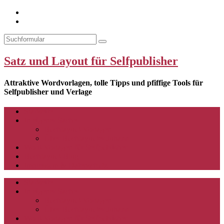
YouTube-
Kanal
Search
Satz und Layout für Selfpublisher
Attraktive Wordvorlagen, tolle Tipps und pfiffige Tools für
Selfpublisher und Verlage
Startseite
In eigener Sache
Buchlayout-Vorlagen
Über Buchlayouter Johann
Word-Vorlagen für Selfpublisher
Buchlayout-Blog
Impressum & Datenschutz
Startseite
In eigener Sache
Buchlayout-Vorlagen
Über Buchlayouter Johann
Word-Vorlagen für Selfpublisher