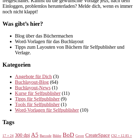
freigeschaltet. Kannst du die gewünschte Vorlage jetzt, nach dem
Einloggen, problemlos herunterladen? Melde dich, wenn es immer
noch nicht klappt!
Was gibt’s hier?
Blog über das Büchermachen
Word-Vorlagen für das Buchlayout
Tipps zum Layouten von Büchern für Selfpublisher und
Verlage.
Kategorien
Angebote für Dich
(3)
Buchlayout-Blog
(64)
Buchlayout-News
(1)
Kurse für Selfpublisher
(11)
Tipps für Selfpublisher
(9)
Tools für Selfpublisher
(1)
Word-Vorlagen für Selfpublisher
(10)
Tags
A5
BoD
300 dpi
CreateSpace
17 × 24
Barcode
Bilder
Cover
CS2 = 12.85 ×