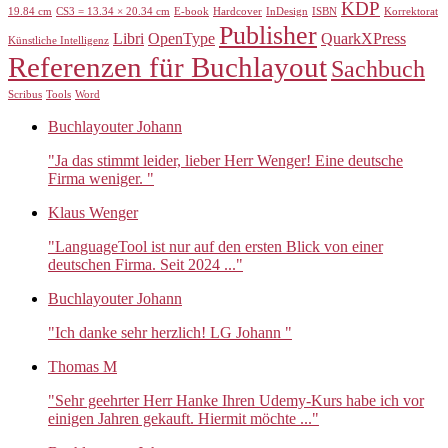
KDP
19.84 cm
CS3 = 13.34 × 20.34 cm
E-book
Hardcover
InDesign
ISBN
Korrektorat
Publisher
Libri
OpenType
QuarkXPress
Künstliche Intelligenz
Referenzen für Buchlayout
Sachbuch
Scribus
Tools
Word
Buchlayouter Johann
"Ja das stimmt leider, lieber Herr Wenger! Eine deutsche
Firma weniger. "
Klaus Wenger
"LanguageTool ist nur auf den ersten Blick von einer
deutschen Firma. Seit 2024 ..."
Buchlayouter Johann
"Ich danke sehr herzlich! LG Johann "
Thomas M
"Sehr geehrter Herr Hanke Ihren Udemy-Kurs habe ich vor
einigen Jahren gekauft. Hiermit möchte ..."