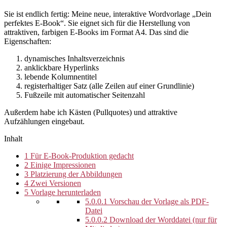
Sie ist endlich fertig: Meine neue, interaktive Wordvorlage „Dein
perfektes E-Book“. Sie eignet sich für die Herstellung von
attraktiven, farbigen E-Books im Format A4. Das sind die
Eigenschaften:
dynamisches Inhaltsverzeichnis
anklickbare Hyperlinks
lebende Kolumnentitel
registerhaltiger Satz (alle Zeilen auf einer Grundlinie)
Fußzeile mit automatischer Seitenzahl
Außerdem habe ich Kästen (Pullquotes) und attraktive
Aufzählungen eingebaut.
Inhalt
1
Für E-Book-Produktion gedacht
2
Einige Impressionen
3
Platzierung der Abbildungen
4
Zwei Versionen
5
Vorlage herunterladen
5.0.0.1
Vorschau der Vorlage als PDF-
Datei
5.0.0.2
Download der Worddatei (nur für