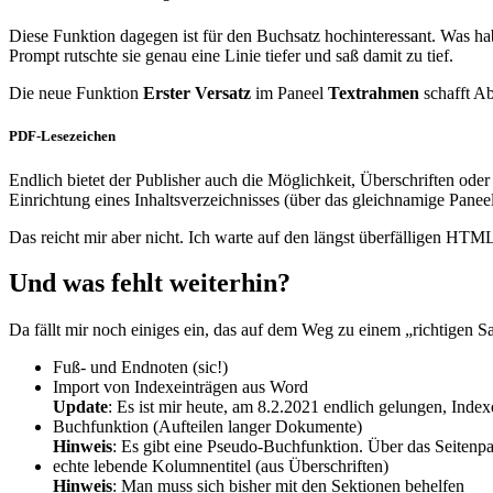
Diese Funktion dagegen ist für den Buchsatz hochinteressant. Was habe
Prompt rutschte sie genau eine Linie tiefer und saß damit zu tief.
Die neue Funktion
Erster Versatz
im Paneel
Textrahmen
schafft Ab
PDF-Lesezeichen
Endlich bietet der Publisher auch die Möglichkeit, Überschriften ode
Einrichtung eines Inhaltsverzeichnisses (über das gleichnamige Panee
Das reicht mir aber nicht. Ich warte auf den längst überfälligen HT
Und was fehlt weiterhin?
Da fällt mir noch einiges ein, das auf dem Weg zu einem „richtigen S
Fuß- und Endnoten (sic!)
Import von Indexeinträgen aus Word
Update
: Es ist mir heute, am 8.2.2021 endlich gelungen, Index
Buchfunktion (Aufteilen langer Dokumente)
Hinweis
: Es gibt eine Pseudo-Buchfunktion. Über das Seitenp
echte lebende Kolumnentitel (aus Überschriften)
Hinweis
: Man muss sich bisher mit den Sektionen behelfen