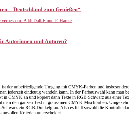
touren – Deutschland zum Genießen“
ür Autorinnen und Autoren?
rt, ist der unbefriedigende Umgang mit CMYK-Farben und insbesondere
n jederzeit eindeutig wandeln kann. In der Farbauswahl kann man bel
ojekt in CMYK an und kopiert dann Texte in RGB-Schwarz aus einer Tex
at man den ganzen Text in grausamen CMYK-Mischfarben. Umgekehrt
chwarz ein RGB-Dunkelgrau. Also es fehlt sowohl die Kontrolle darüb
nnvollen Kriterien unterscheidet.