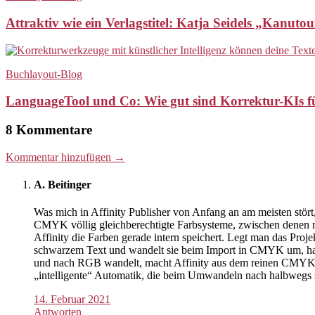
Attraktiv wie ein Verlagstitel: Katja Seidels „Kanu
Buchlayout-Blog
LanguageTool und Co: Wie gut sind Korrektur-KIs f
8 Kommentare
Kommentar hinzufügen →
A. Beitinger
Was mich in Affinity Publisher von Anfang an am meisten stö
CMYK völlig gleichberechtigte Farbsysteme, zwischen denen ma
Affinity die Farben gerade intern speichert. Legt man das Pr
schwarzem Text und wandelt sie beim Import in CMYK um, h
und nach RGB wandelt, macht Affinity aus dem reinen CMYK-S
„intelligente“ Automatik, die beim Umwandeln nach halbwegs si
14. Februar 2021
Antworten