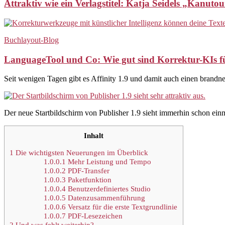
Attraktiv wie ein Verlagstitel: Katja Seidels „Kanu
Buchlayout-Blog
LanguageTool und Co: Wie gut sind Korrektur-KIs f
Seit wenigen Tagen gibt es Affinity 1.9 und damit auch einen brand
Der neue Startbildschirm von Publisher 1.9 sieht immerhin schon einma
Inhalt
1
Die wichtigsten Neuerungen im Überblick
1.0.0.1
Mehr Leistung und Tempo
1.0.0.2
PDF-Transfer
1.0.0.3
Paketfunktion
1.0.0.4
Benutzerdefiniertes Studio
1.0.0.5
Datenzusammenführung
1.0.0.6
Versatz für die erste Textgrundlinie
1.0.0.7
PDF-Lesezeichen
2
Und was fehlt weiterhin?