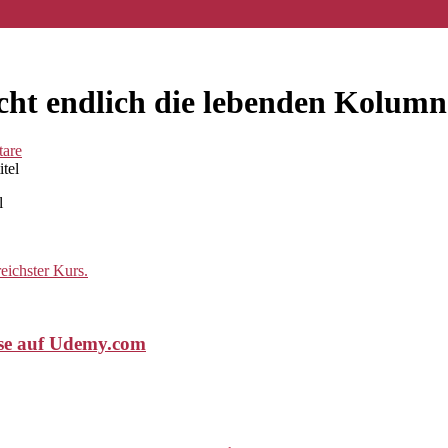
scht endlich die lebenden Kolumn
are
l
rse auf Udemy.com