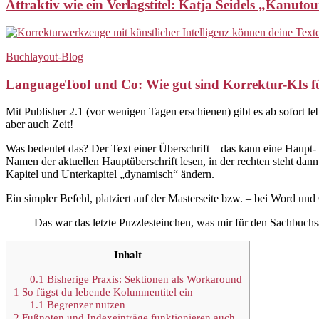
Attraktiv wie ein Verlagstitel: Katja Seidels „Kanu
Buchlayout-Blog
LanguageTool und Co: Wie gut sind Korrektur-KIs f
Mit Publisher 2.1 (vor wenigen Tagen erschienen) gibt es ab sofort 
aber auch Zeit!
Was bedeutet das? Der Text einer Überschrift – das kann eine Haupt- o
Namen der aktuellen Hauptüberschrift lesen, in der rechten steht dann
Kapitel und Unterkapitel „dynamisch“ ändern.
Ein simpler Befehl, platziert auf der Masterseite bzw. – bei Word un
Das war das letzte Puzzlesteinchen, was mir für den Sachbuchs
Inhalt
0.1
Bisherige Praxis: Sektionen als Workaround
1
So fügst du lebende Kolumnentitel ein
1.1
Begrenzer nutzen
2
Fußnoten und Indexeinträge funktionieren auch