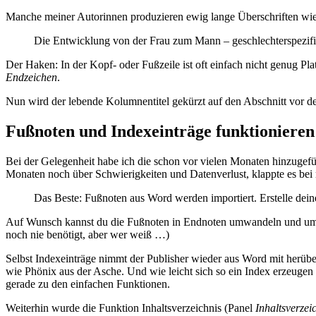
Manche meiner Autorinnen produzieren ewig lange Überschriften wie
Die Entwicklung von der Frau zum Mann – geschlechterspezif
Der Haken: In der Kopf- oder Fußzeile ist oft einfach nicht genug Pl
Endzeichen
.
Nun wird der lebende Kolumnentitel gekürzt auf den Abschnitt vor d
Fußnoten und Indexeinträge funktionieren
Bei der Gelegenheit habe ich die schon vor vielen Monaten hinzugefü
Monaten noch über Schwierigkeiten und Datenverlust, klappte es bei
Das Beste: Fußnoten aus Word werden importiert. Erstelle dei
Auf Wunsch kannst du die Fußnoten in Endnoten umwandeln und u
noch nie benötigt, aber wer weiß …)
Selbst Indexeinträge nimmt der Publisher wieder aus Word mit herübe
wie Phönix aus der Asche. Und wie leicht sich so ein Index erzeugen
gerade zu den einfachen Funktionen.
Weiterhin wurde die Funktion Inhaltsverzeichnis (Panel
Inhaltsverzei