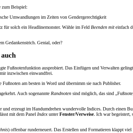
 zum Beispiel:
ische Umwandlungen im Zeiten von Gendergerechtigkeit
atz für solch ein Headlinemonster. Wähle im Feld
Beenden mit
einfach d
em Gedankenstrich. Genial, oder?
 auch
gte Fußnotenfunktion ausprobiert. Das Einfügen und Verwalten gelingt 
 mir inzwischen einwandfrei.
ne Fußnoten am besten in Word und übernimm sie nach Publisher.
mgekehrt. Auch sogenannte
Randnoten
sind möglich, das sind „Fußnote
r und erzeugt im Handumdrehen wundervolle Indices. Durch einen Bug wa
 lässt mit dem Panel
Index
unter
Fenster/Verweise
. Ich war begeistert,
chnis
) offenbar runderneuert. Das Erstellen und Formatieren klappt viel 