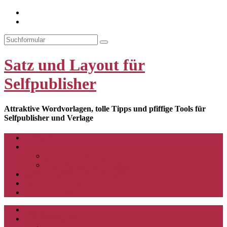
YouTube-
Kanal
Search
Satz und Layout für
Selfpublisher
Attraktive Wordvorlagen, tolle Tipps und pfiffige Tools für
Selfpublisher und Verlage
Startseite
In eigener Sache
Buchlayout-Vorlagen
Über Buchlayouter Johann
Word-Vorlagen für Selfpublisher
Buchlayout-Blog
Impressum & Datenschutz
Startseite
In eigener Sache