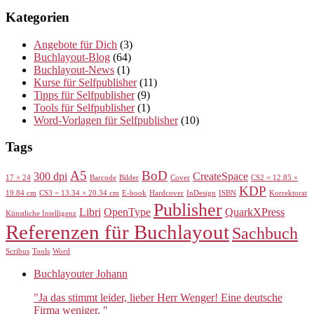
Kategorien
Angebote für Dich
(3)
Buchlayout-Blog
(64)
Buchlayout-News
(1)
Kurse für Selfpublisher
(11)
Tipps für Selfpublisher
(9)
Tools für Selfpublisher
(1)
Word-Vorlagen für Selfpublisher
(10)
Tags
A5
BoD
300 dpi
CreateSpace
17 × 24
Barcode
Bilder
Cover
CS2 = 12.85 ×
KDP
19.84 cm
CS3 = 13.34 × 20.34 cm
E-book
Hardcover
InDesign
ISBN
Korrektorat
Publisher
Libri
OpenType
QuarkXPress
Künstliche Intelligenz
Referenzen für Buchlayout
Sachbuch
Scribus
Tools
Word
Buchlayouter Johann
"Ja das stimmt leider, lieber Herr Wenger! Eine deutsche
Firma weniger. "